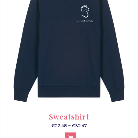
Sweatshirt
–
€
22,48
€
32,47