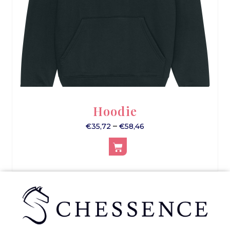
Hoodie
–
€
35,72
€
58,46